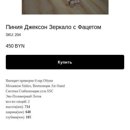
Пиния Джексон Зеркало с Фацетом
SKU:
204
450
BYN
Купить
Вмещает примерно 6 пар Обуви
Механизм Sinhro, Вентиляция Air-Stand
Система Стабилизации угла SSC
Эко-Полимерный Лоток
кол-во секций: 2
высота(мм):
714
ширина(мм):
640
глубина(мм):
185