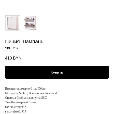
Пиния Шампань
SKU:
202
410
BYN
Купить
Вмещает примерно 6 пар Обуви
Механизм Sinhro, Вентиляция Air-Stand
Система Стабилизации угла SSC
Эко-Полимерный Лоток
кол-во секций: 2
высота(мм):
714