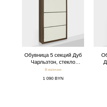
Обувница 5 секций Дуб
Об
Чарльзтон, стекло
Д
бежевое
ве
В наличии
1 090
BYN