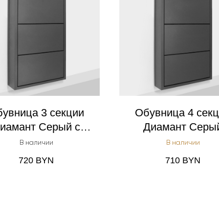
увница 3 секции
Обувница 4 сек
иамант Серый с
Диамант Серы
рхним flip-кейсом
В наличии
В наличии
720
BYN
710
BYN