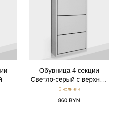
ции
Обувница 4 секции
й
Светло-серый с верхним
flip-кейсом
В наличии
860
BYN