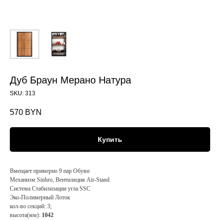
Дуб Браун Мерано Натура
SKU:
313
570
BYN
Купить
Вмещает примерно 9 пар Обуви
Механизм Sinhro, Вентиляция Air-Stand
Система Стабилизации угла SSC
Эко-Полимерный Лоток
кол-во секций: 3;
высота(мм):
1042