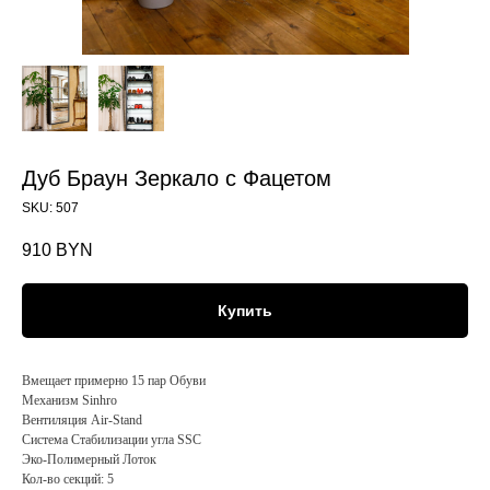
Дуб Браун Зеркало с Фацетом
SKU:
507
910
BYN
Купить
Вмещает примерно 15 пар Обуви
Механизм Sinhro
Вентиляция Air-Stand
Система Стабилизации угла SSC
Эко-Полимерный Лоток
Кол-во секций: 5