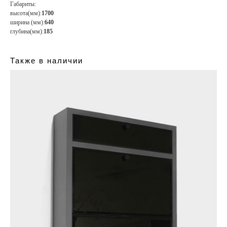
Габариты:
высота(мм):
1700
ширина (мм):
640
глубина(мм):
185
Также в наличии