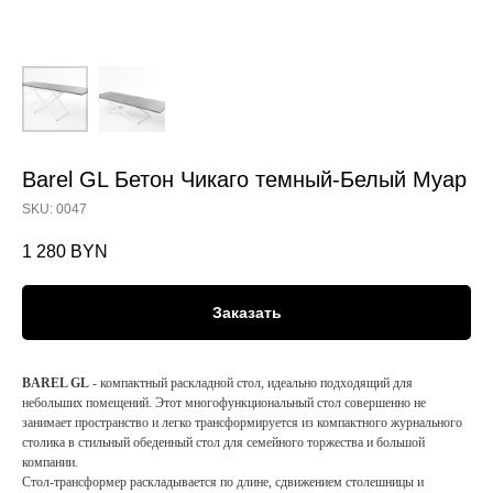
Barel GL Бетон Чикаго темный-Белый Муар
SKU:
0047
1 280
BYN
Заказать
BAREL GL
- компактный раскладной стол, идеально подходящий для
небольших помещений. Этот многофункциональный стол совершенно не
занимает пространство и легко трансформируется из компактного журнального
столика в стильный обеденный стол для семейного торжества и большой
компании.
Стол-трансформер раскладывается по длине, сдвижением столешницы и