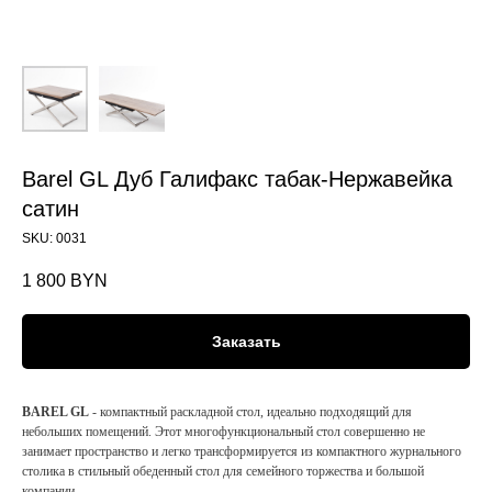
Barel GL Дуб Галифакс табак-Нержавейка
сатин
SKU:
0031
1 800
BYN
Заказать
BAREL GL
- компактный раскладной стол, идеально подходящий для
небольших помещений. Этот многофункциональный стол совершенно не
занимает пространство и легко трансформируется из компактного журнального
столика в стильный обеденный стол для семейного торжества и большой
компании.