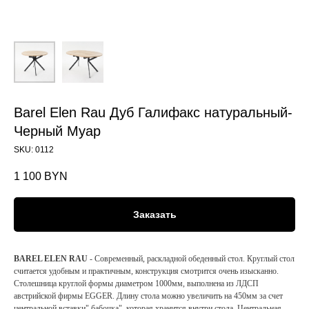
Barel Elen Rau Дуб Галифакс натуральный-
Черный Муар
SKU:
0112
1 100
BYN
Заказать
BAREL ELEN RAU
- Современный, раскладной обеденный стол. Круглый стол
считается удобным и практичным, конструкция смотрится очень изысканно.
Столешница круглой формы диаметром 1000мм, выполнена из ЛДСП
австрийской фирмы EGGER. Длину стола можно увеличить на 450мм за счет
центральной вставки" бабочка", которая хранится внутри стола. Центральная,