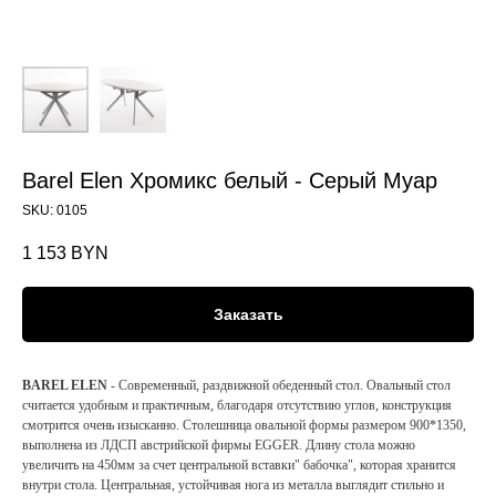
Barel Elen Хромикс белый - Серый Муар
SKU:
0105
1 153
BYN
Заказать
BAREL ELEN
- Современный, раздвижной обеденный стол. Овальный стол
считается удобным и практичным, благодаря отсутствию углов, конструкция
смотрится очень изысканно. Столешница овальной формы размером 900*1350,
выполнена из ЛДСП австрийской фирмы EGGER. Длину стола можно
увеличить на 450мм за счет центральной вставки" бабочка", которая хранится
внутри стола. Центральная, устойчивая нога из металла выглядит стильно и